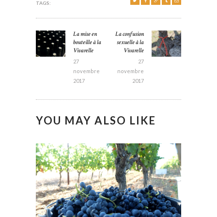
TAGS:
NAVIGATION DE
La mise en
La confusion
Previous
Next post:
L’ARTICLE
bouteille à la
sexuelle à la
post:
Vivarelle
Vivarelle
27
27
novembre
novembre
2017
2017
YOU MAY ALSO LIKE