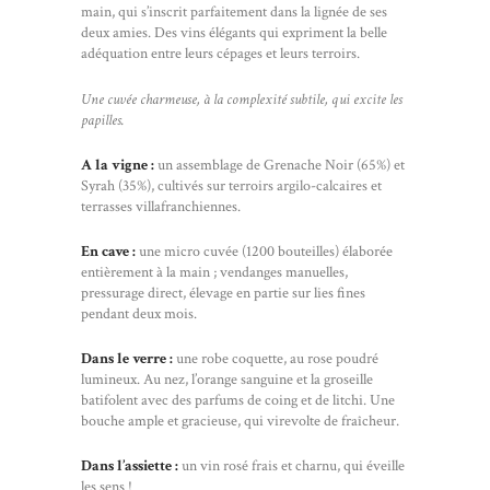
main, qui s’inscrit parfaitement dans la lignée de ses
deux amies. Des vins élégants qui expriment la belle
adéquation entre leurs cépages et leurs terroirs.
Une cuvée charmeuse, à la complexité subtile, qui excite les
papilles.
A la vigne :
un assemblage de Grenache Noir (65%) et
Syrah (35%), cultivés sur terroirs argilo-calcaires et
terrasses villafranchiennes.
En cave :
une micro cuvée (1200 bouteilles) élaborée
entièrement à la main ; vendanges manuelles,
pressurage direct, élevage en partie sur lies fines
pendant deux mois.
Dans le verre :
une robe coquette, au rose poudré
lumineux. Au nez, l’orange sanguine et la groseille
batifolent avec des parfums de coing et de litchi. Une
bouche ample et gracieuse, qui virevolte de fraîcheur.
Dans l’assiette :
un vin rosé frais et charnu, qui éveille
les sens !