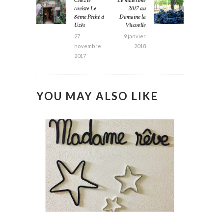
Chez le
Le millésime
Previous
Next post:
L’ARTICLE
caviste Le
2017 au
post:
8ème Péché à
Domaine la
Uzès
Vivarelle
27
9 janvier
novembre
2018
2017
YOU MAY ALSO LIKE