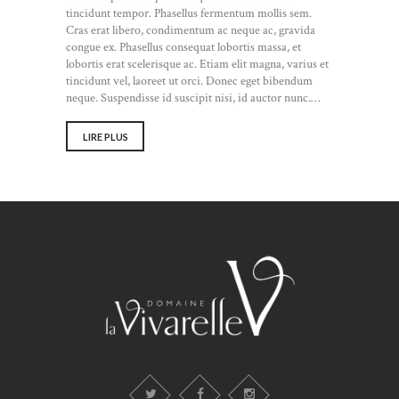
tincidunt tempor. Phasellus fermentum mollis sem.
Cras erat libero, condimentum ac neque ac, gravida
congue ex. Phasellus consequat lobortis massa, et
lobortis erat scelerisque ac. Etiam elit magna, varius et
tincidunt vel, laoreet ut orci. Donec eget bibendum
neque. Suspendisse id suscipit nisi, id auctor nunc.…
LIRE PLUS