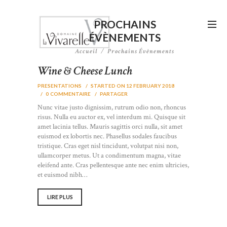
PROCHAINS
ÉVÈNEMENTS
Accueil
Prochains Évènements
Wine & Cheese Lunch
PRESENTATIONS
STARTED ON 12 FEBRUARY 2018
0
COMMENTAIRE
PARTAGER
Nunc vitae justo dignissim, rutrum odio non, rhoncus
risus. Nulla eu auctor ex, vel interdum mi. Quisque sit
amet lacinia tellus. Mauris sagittis orci nulla, sit amet
euismod ex lobortis nec. Phasellus sodales faucibus
tristique. Cras eget nisl tincidunt, volutpat nisi non,
ullamcorper metus. Ut a condimentum magna, vitae
eleifend ante. Cras pellentesque ante nec enim ultricies,
et euismod nibh…
LIRE PLUS